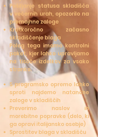
Pošiljanje statusa skladišča
v večernih urah, opozorilo na
premajhne zaloge
Kratkoročno začasno
skladiščenje blaga
Poleg tega imamo kontrolni
paket, kjer lahko upravljamo
na tisoče izdelkov za vsako
stranko.
S programsko opremo lahko
sproti najdemo natančne
zaloge v skladiščih
Preverimo naslov in
morebitne popravke (delo, ki
ga opravi italijansko osebje)
Sprostitev blaga v skladišču