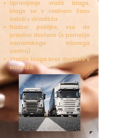
Upravljanje vračil blaga,
blago se v realnem času
naloži v skladišču
Nadzor pošiljke, vse do
pravilne dostave (s pomočjo
namenskega klicnega
centra)
Vračilo blaga brez dostave v
višini 15%