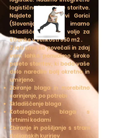
logistične in ladijske storitve.
Najdete nas v Novi Gorici
(Slovenija), tukaj imamo
skladišče, ki je na voljo za
stranke v velikosti 950 m2 .
Z leti smo se povečali in zdaj
vam lahko ponudimo široko
paleto storitev, ki bodo vaše
delo naredile bolj okretno in
umirjeno.
Zbiranje blaga in morebitno
carinjenje, po potrebi
Skladiščenje blaga
Katalogizacija blaga s
črtnimi kodami
Zbiranje in pošiljanje s strani
italijanskih kurirjev